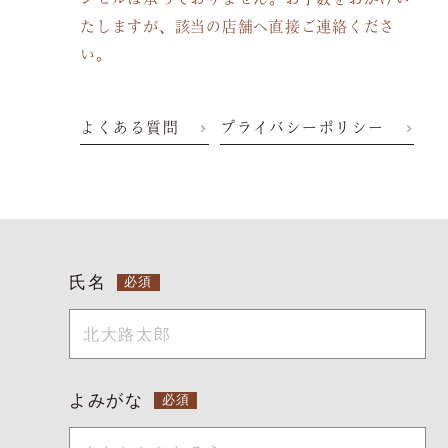
慶事/法事
ご昼食
たしますが、該当の店舗へ直接ご連絡くださ
い。
会議弁当
店舗一覧
ご予約は当サイトが
最もお得です。
よくある質問
プライバシーポリシー
よくある質問
お問い合わせ
氏名
空室検索
よみがな
クーポン
プライバシーポリシ