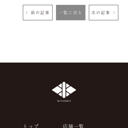
よくある質問
お問い合わせ
< 前の記事
一覧に戻る
次の記事 >
ご予約は当サイトが
最もお得です。
空室検索
クーポン
プライバシーポリシ
ー
よくある質問
サイトマップ
お問い合わせ
採用情報
トップ
店舗一覧