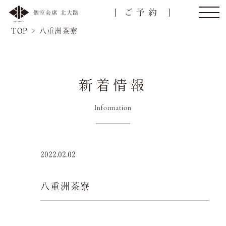
ご予約
個室会席 北大路
TOP
>
八重洲茶寮
新着情報
トップ
ご接待/会食
Information
ご宴会
お顔合わせ
2022.02.02
慶事/法事
ご昼食
八重洲茶寮
名様
会議弁当
店舗一覧