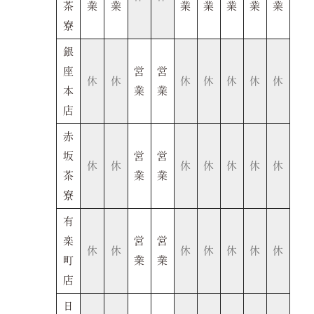
茶
業
業
業
業
業
業
業
寮
銀
座
営
営
休
休
休
休
休
休
休
本
業
業
店
赤
坂
営
営
休
休
休
休
休
休
休
茶
業
業
寮
有
楽
営
営
休
休
休
休
休
休
休
町
業
業
店
日