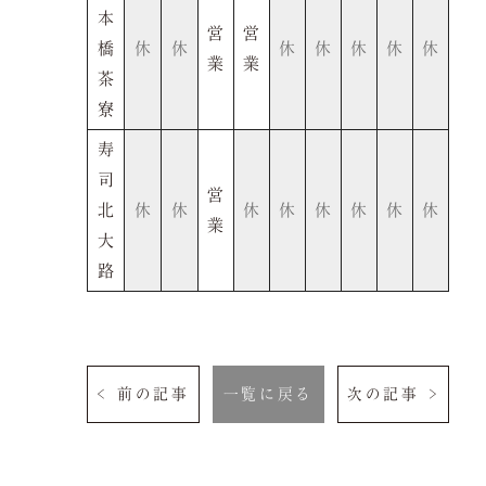
本
営
営
橋
休
休
休
休
休
休
休
業
業
茶
寮
寿
司
営
北
休
休
休
休
休
休
休
休
業
大
路
< 前の記事
一覧に戻る
次の記事 >