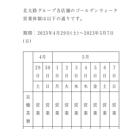
慶事/法事
ご昼食
北大路グループ各店舗のゴールデンウィーク
営業体制は以下の通りです。
ご予約は当サイトが
最もお得です。
会議弁当
店舗一覧
期間：2023年4月29日(土)〜2023年5月7日
(日)
よくある質問
お問い合わせ
4月
5月
29
30
1
2
3
4
5
6
7
日
日
日
日
日
日
日
日
日
土
日
月
火
水
木
金
土
日
空室検索
京
橋
営
営
営
営
営
営
営
営
営
茶
業
業
業
業
業
業
業
業
業
寮
クーポン
プライバシーポリシ