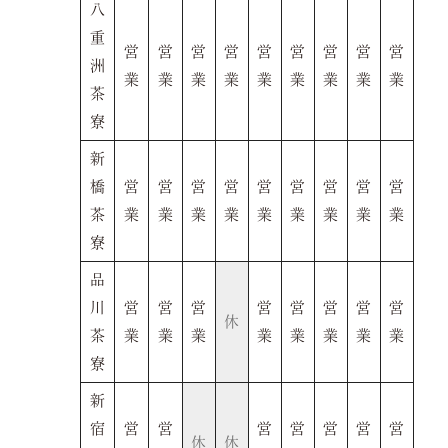
八
ー
重
よくある質問
営
営
営
営
営
営
営
営
営
洲
サイトマップ
業
業
業
業
業
業
業
業
業
お問い合わせ
茶
採用情報
寮
新
橋
営
営
営
営
営
営
営
営
営
JP
EN
茶
業
業
業
業
業
業
業
業
業
寮
品
川
営
営
営
営
営
営
営
営
休
茶
業
業
業
業
業
業
業
業
寮
新
宿
営
営
営
営
営
営
営
休
休