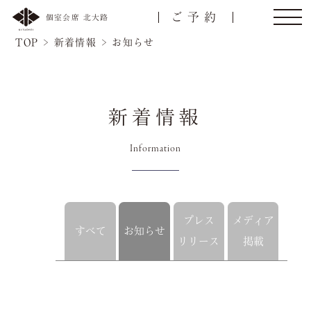
ご予約
個室会席 北大路
TOP
>
新着情報
>
お知らせ
新着情報
Information
プレス
メディア
すべて
お知らせ
トップ
ご接待/会食
リリース
掲載
名様
ご宴会
お顔合わせ